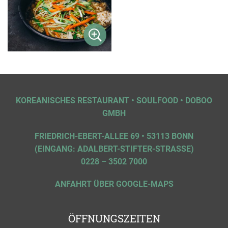
KOREANISCHES RESTAURANT • SOULFOOD • DOBOO
GMBH
FRIEDRICH-EBERT-ALLEE 69 • 53113 BONN
(EINGANG: ADALBERT-STIFTER-STRASSE)
0228 – 3502 7000
ANFAHRT ÜBER GOOGLE-MAPS
ÖFFNUNGSZEITEN